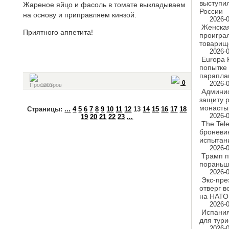
выступи
Жареное яйцо и фасоль в томате выкладываем
России
на основу и приправляем кинзой.
2026-0
Женская
Приятного аппетита!
проигра
товарищ
2026-0
Europa 
попытке 
парапла
0
2026-0
1203
Админис
защиту р
монасты
Cтраницы:
...
4
5
6
7
8
9
10
11
12
13
14
15
16
17
18
2026-0
19
20
21
22
23
...
The Tel
броневи
испытан
2026-0
Трамп п
пораньш
2026-0
Экс-пре
отверг 
на НАТО
2026-0
Испания
для тур
2026-0