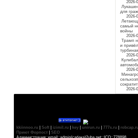
2026-0
Лукашен
для гра
2026-0
Летающа
самый н
войны
2026-0
Трамп н
и привёл
турбина
2026-0
Кулибал
автомоб
2026-0
Минагро
сельхоз
сократит
2026-0
kkiinnoo.ru
|
Soft
|
izimil.ru
|
key
|
unirun.ru
|
777s.ru
|
robcap.r
Приют Форпост
|
SEO
Администрация::email::admin(сабака)2uha.net::ICQ::778898