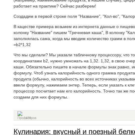
(например, наименование продукта, в нашем случае), цифр
работает на практике? Сейчас разберем!
Создадим в первой строке поля "Название", "Кол-во", "Калор
В кацестве примера возьмем из интернета данные о пищево
колонку "Название" пишем "Гречневая каша", В колонку "Ка
заполнялась сама, когда мы вводим количество грамм в поле
=b2*1,32
Что мы сделали? Мы указали табличному процессору, что то,
координатами b2, нужно умножать на 1,32. 1,32, в свою оче
каши. Обязательно пишите в начале формулы знак равно, и
формулу. Чтоб узнать калорийность одного грамма продукта
продукта (обычно, калорийность во всех источниках указыва
ввели формулу, нажимаем энтер. Теперь, если указать к кле
процессор посчитает нам его калорийность. Точно так же п
создаем для них формулы.
1476
Кулинария: вкусный и поезный белк