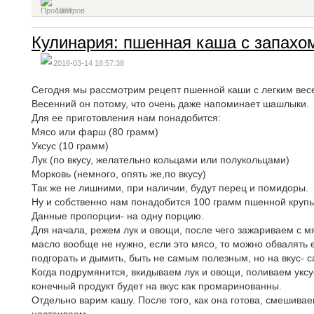
1366
Кулинария: пшенная каша с запахо
2016-03-14 18:57:38
Сегодня мы рассмотрим рецепт пшенной каши с легким ве
Весенний он потому, что очень даже напоминает шашлыки.
Для ее приготовления нам понадобится:
Мясо или фарш (80 грамм)
Уксус (10 грамм)
Лук (по вкусу, желательно кольцами или полукольцами)
Морковь (немного, опять же,по вкусу)
Так же не лишними, при наличии, будут перец и помидоры.
Ну и собственно нам понадобится 100 грамм пшенной крупы
Данные пропорции- на одну порцию.
Для начала, режем лук и овощи, после чего зажариваем с
масло вообще не нужно, если это мясо, то можно обвалять ег
подгорать и дымить, быть не самым полезным, но на вкус- с
Когда подрумянится, вкидываем лук и овощи, поливаем уксу
конечный продукт будет на вкус как промаринованны.
Отдельно варим кашу. После того, как она готова, смешива