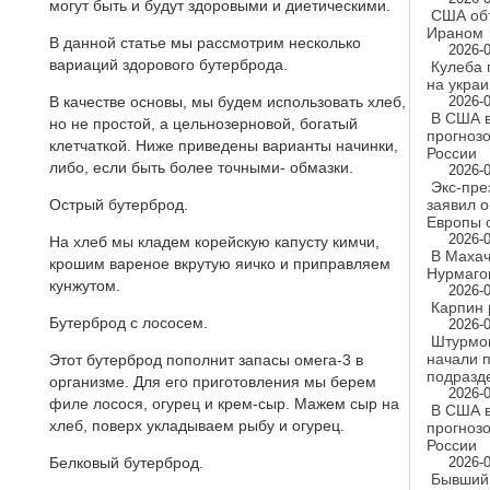
могут быть и будут здоровыми и диетическими.
США объ
Ираном
В данной статье мы рассмотрим несколько
2026-0
вариаций здорового бутерброда.
Кулеба 
на украи
В качестве основы, мы будем использовать хлеб,
2026-0
В США 
но не простой, а цельнозерновой, богатый
прогноз
клетчаткой. Ниже приведены варианты начинки,
России
либо, если быть более точными- обмазки.
2026-0
Экс-пре
Острый бутерброд.
заявил 
Европы 
2026-0
На хлеб мы кладем корейскую капусту кимчи,
В Махач
крошим вареное вкрутую яичко и приправляем
Нурмаго
кунжутом.
2026-0
Карпин 
Бутерброд с лососем.
2026-0
Штурмов
начали п
Этот бутерброд пополнит запасы омега-3 в
подразд
организме. Для его приготовления мы берем
2026-0
филе лосося, огурец и крем-сыр. Мажем сыр на
В США 
хлеб, поверх укладываем рыбу и огурец.
прогнозо
России
Белковый бутерброд.
2026-0
Бывший