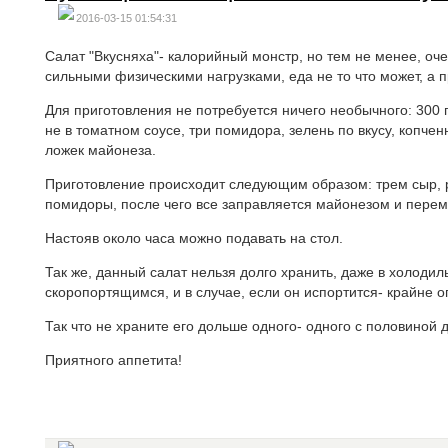
2016-03-15 01:54:31
Салат "Вкусняха"- калорийный монстр, но тем не менее, оч
сильными физическими нагрузками, еда не то что может, а 
Для приготовления не потребуется ничего необычного: 300
не в томатном соусе, три помидора, зелень по вкусу, копчен
ложек майонеза.
Приготовление происходит следующим образом: трем сыр, р
помидоры, после чего все заправляется майонезом и пере
Настояв около часа можно подавать на стол.
Так же, данный салат нельзя долго хранить, даже в холоди
скоропортящимся, и в случае, если он испортится- крайне 
Так что не храните его дольше одного- одного с половиной 
Приятного аппетита!