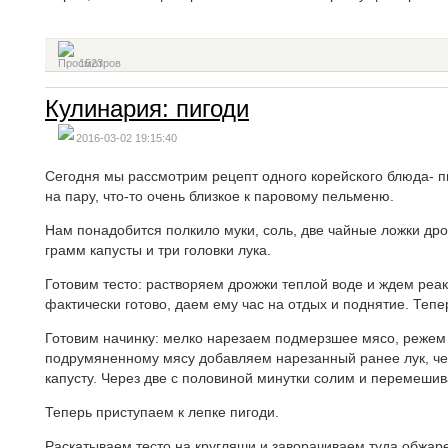
1523
Кулинария: пигоди
2016-03-02 19:15:40
Сегодня мы рассмотрим рецепт одного корейского блюда- п
на пару, что-то очень близкое к паровому пельменю.
Нам понадобится полкило муки, соль, две чайные ложки дро
грамм капусты и три головки лука.
Готовим тесто: растворяем дрожжи теплой воде и ждем реак
фактически готово, даем ему час на отдых и поднятие. Тепе
Готовим начинку: мелко нарезаем подмерзшее мясо, режем л
подрумяненному мясу добавляем нарезанный ранее лук, че
капусту. Через две с половиной минутки солим и перемешив
Теперь приступаем к лепке пигоди.
Раскатываем тесто на кругляши и заворачиваем туда обжар