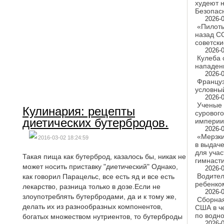
худеют н
Безопас
2026-0
«Пилоты
назад С
советски
2026-0
Кулеба 
нападен
2026-0
Француз
условный
2026-0
Ученые 
Кулинария: рецепты
суровог
диетических бутербродов.
империи
2026-0
«Мерзки
2016-03-02 18:24:59
в выдаче
для учас
Такая пища как бутерброд, казалось бы, никак не
гимнаст
может носить приставку "диетический" Однако,
2026-0
Водител
как говорил Парацельс, все есть яд и все есть
ребенком
лекарство, разница только в дозе.Если не
2026-0
злоупотреблять бутербродами, да и к тому же,
Сборная
делать их из разнообразных компонентов,
США в ч
по водн
богатых множеством нутриентов, то бутерброды
2026-0