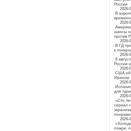
России
2026-0
В аэроп
временн
2026-0
Америка
шансы н
против 
2026-0
В ГД пр
к тониро
2026-0
8 авгус
России 
2026-0
США объ
Ираном
2026-0
Испания
для тури
2026-0
«Сто ле
сериал г
экраниз
понрави
2026-0
«Холоди
пожри, 