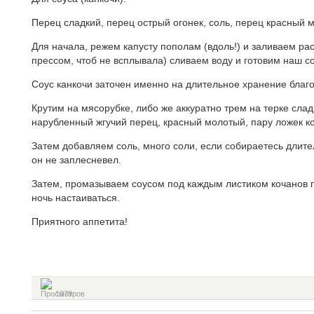
Перец сладкий, перец острый огонек, соль, перец красный м
Для начала, режем капусту пополам (вдоль!) и заливаем ра
прессом, чтоб не всплывала) сливаем воду и готовим наш со
Соус канкочи заточен именно на длительное хранение благод
Крутим на мясорубке, либо же аккуратно трем на терке сла
нарубленный жгучий перец, красный молотый, пару ложек к
Затем добавляем соль, много соли, если собираетесь длите
он не заплесневел.
Затем, промазываем соусом под каждым листиком кочанов пе
ночь настаиваться.
Приятного аппетита!
1379